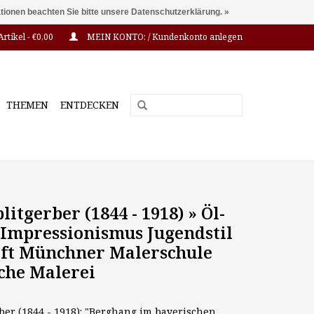
ationen beachten Sie bitte unsere Datenschutzerklärung. »
Artikel - €0,00
MEIN KONTO: / Kundenkonto anlegen
THEMEN
ENTDECKEN
litgerber (1844 - 1918) » Öl-
Impressionismus Jugendstil
ft Münchner Malerschule
che Malerei
ber (1844 - 1918): "Berghang im bayerischen