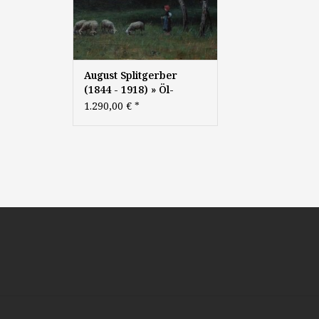
August Splitgerber
(1844 - 1918) » Öl-
Gemälde Schafe
1.290,00 €
*
Landschaft Münchner
Malerschule
Süddeutsche Malerei