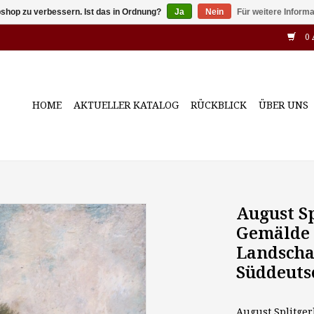
shop zu verbessern. Ist das in Ordnung?
Ja
Nein
Für weitere Inform
0 
HOME
AKTUELLER KATALOG
RÜCKBLICK
ÜBER UNS
August Sp
Gemälde 
Landscha
Süddeuts
August Splitger