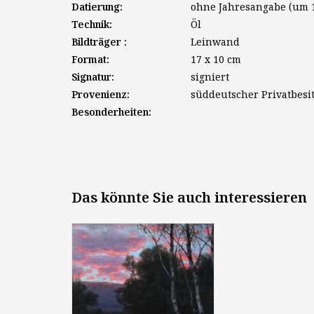
Datierung:
ohne Jahresangabe (um 
Technik:
Öl
Bildträger :
Leinwand
Format:
17 x 10 cm
Signatur:
signiert
Provenienz:
süddeutscher Privatbesi
Besonderheiten:
Das könnte Sie auch interessieren
August Splitgerber (1844 -
1918): "Kleine Schäferin mit
ihrer Herde", um 1890, Öl auf
Leinwand, 23,5 x 36 cm,
signiert