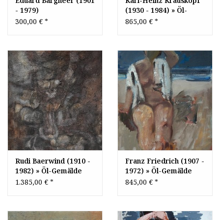
Eduard Bargheer (1901
Karl-Heinz Krauskopf
- 1979)
(1930 - 1984) » Öl-
Gemälde abstrakter
300,00 €
*
865,00 €
*
Expressionismus
Informel Moderne
Rudi Baerwind (1910 -
Franz Friedrich (1907 -
1982) » Öl-Gemälde
1972) » Öl-Gemälde
Informel abstrakt
Expressionismus
1.385,00 €
*
845,00 €
*
Moderne
Moderne