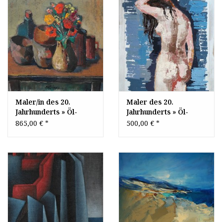
Maler/in des 20.
Maler des 20.
Jahrhunderts » Öl-
Jahrhunderts » Öl-
Gemälde
Gemälde Moderne
865,00 €
*
500,00 €
*
Expressionismus
Aktmalerei
Expressiver Realismus
Stillleben