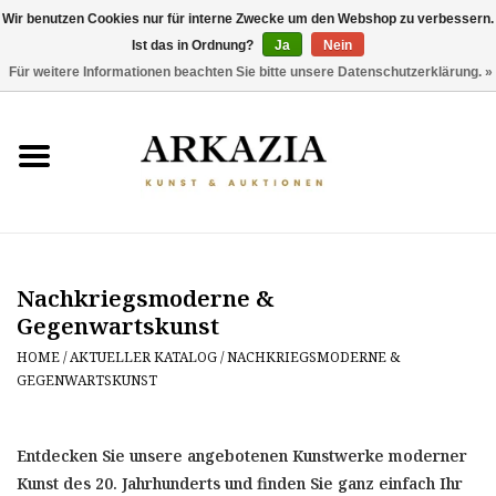
Wir benutzen Cookies nur für interne Zwecke um den Webshop zu verbessern.
Ist das in Ordnung?
Ja
Nein
0 Artikel - €0,00
Für weitere Informationen beachten Sie bitte unsere Datenschutzerklärung. »
HOME
AKTUELLER KATALOG
RÜCKBLICK
Nachkriegsmoderne &
ÜBER UNS
Gegenwartskunst
THEMEN
HOME
/
AKTUELLER KATALOG
/
NACHKRIEGSMODERNE &
GEGENWARTSKUNST
ENTDECKEN
Entdecken Sie unsere angebotenen Kunstwerke moderner
Kunst des 20. Jahrhunderts und finden Sie ganz einfach Ihr