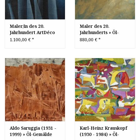
Maler/in des 20.
Maler des 20.
Jahrhundert ArtDéco
Jahrhunderts » Öl-
Kubismus Surrealismus
Gemälde Moderne
1.100,00 €
*
880,00 €
*
Klassische Moderne
Meer
Postmoderne
KüstenLandschaft
Küstenlandschaft
Aldo Saruggia (1931 -
Karl-Heinz Krauskopf
1999) » Öl-Gemälde
(1930 - 1984) » Öl-