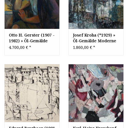
Otto H. Gerster (1907 -
Josef Kroha (*1929) »
1982) » Öl-Gemälde
Öl-Gemälde Moderne
Moderne Porträt
abstrakte Malerei
4.700,00 €
*
1.860,00 €
*
Nachkriegskunst
Informel informelle
Kunst